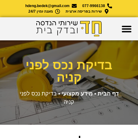
hdeng.bedek@gmail.com
077-9966138
שירות בפריסה ארצית
מענה זמין 24/7
בדיקת נכס לפני
קניה
דף הבית
•
מידע מקצועי
•
בדיקת נכס לפני
קניה