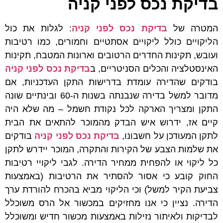
בדיקת נכס לפני קניה
המטרה של
בדיקת נכס לפני קניה
: לגלות את כול
הליקויים כולל ליקויים אסתטיים וחמורים, כמו רטיבות
ועובש, תקינות החדרים הרטובים וארונות המטבח, תקינות
האינסטלציה והכלים הסניטריים, ב
בדיקת נכס לפני קניה
בודקים שהדירה עומדת בדרישות התקן העדכניות, אם
מדובר למשל בדירה שנבנתה בשנות ה-60 ובינתיים שונה
התקן ומצריך הארקה לכל נקודת חשמל – מה שלא היה
קיים אז, ידרוש איש הבדק מהמוכר להתאים את הבית
לתקן המעודכן על חשבונו,
בדיקת נכס לפני קניה
בודקים
את שלמות הצבע של הקירות והתקרה, המוכר יידרש לתקן
כל ליקוי או להפחית ממחיר הדירה. לגבי ליקויי רטיבות
החוק קובע כי אסור להסתיר את הרטיבות (באמצעות
צביעת הקיר למשל) וכי הליקוי מביא בהכרח להורדת ערך
הדירה. נציין כי אנו מחזיקים במכשור אל הרס משוכלל
לבדיקות ולאיתור נזילות באמצעות מכשור חדיש ומשוכלל