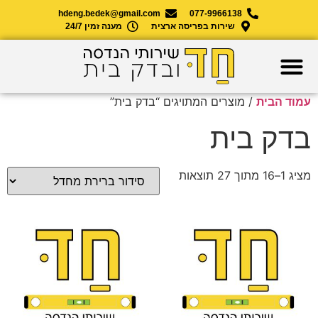
hdeng.bedek@gmail.com
077-9966138
שירות בפריסה ארצית
מענה זמין 24/7
עמוד הבית
/ מוצרים המתויגים “בדק בית”
בדק בית
מציג 1–16 מתוך 27 תוצאות