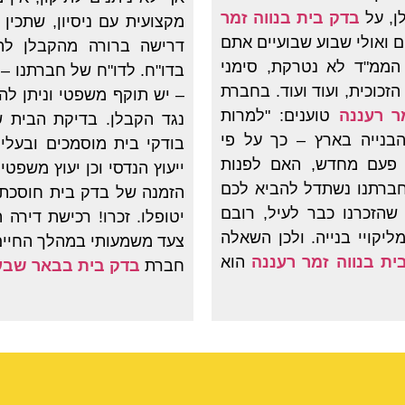
ן, על
בדק בית בנווה זמר
מקצועית עם ניסיון, שתכין 
ם ואולי שבוע שבועיים אתם
דרישה ברורה מהקבלן לתי
הממ"ד לא נטרקת, סימני
בדו"ח. לדו"ח של חברתנו –
זכוכית, ועוד ועוד. בחברת
– יש תוקף משפטי וניתן ל
ר רעננה
טוענים: "למרות
נגד הקבלן. בדיקת הבית ש
קורה שוב ושוב, ביותר מ-90% מהבנייה בארץ – כך על פי
בודקי בית מוסמכים ובעלי 
 פעם מחדש, האם לפנות
ייעוץ הנדסי וכן יעוץ משפטי
בחברתנו נשתדל להביא לכם
הזמנה של בדק בית חוסכת 
שהזכרנו כבר לעיל, רובם
יטופלו. זכרו! רכישת דירה
יקויי בנייה. ולכן השאלה
צעד משמעותי במהלך החיים, 
ית בנווה זמר רעננה
הוא
חברת
בדק בית בבאר שבע